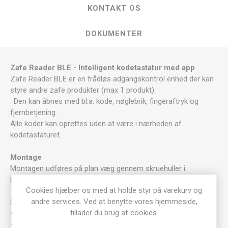
KONTAKT OS
DOKUMENTER
Zafe Reader BLE - Intelligent kodetastatur med app
Zafe Reader BLE er en trådløs adgangskontrol enhed der kan
styre andre zafe produkter (max 1 produkt).
. Den kan åbnes med bl.a. kode, nøglebrik, fingeraftryk og
fjernbetjening.
Alle koder kan oprettes uden at være i nærheden af
kodetastaturet.
Montage
Montagen udføres på plan væg gennem skruehuller i
bagpladen.
Cookies hjælper os med at holde styr på varekurv og
andre services. Ved at benytte vores hjemmeside,
Smartfunktioner:
tillader du brug af cookies.
• Fingeraftryk, pinkode, Mifare brik
• Bluetooth E-Nøgle – app på iOS, Android og Apple Watch