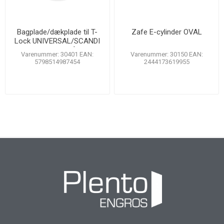
Bagplade/dækplade til T-
Zafe E-cylinder OVAL
Lock UNIVERSAL/SCANDI
39mm, rustfrit stål, 2 stk.
Varenummer: 30401 EAN:
Varenummer: 30150 EAN:
5798514987454
2444173619955