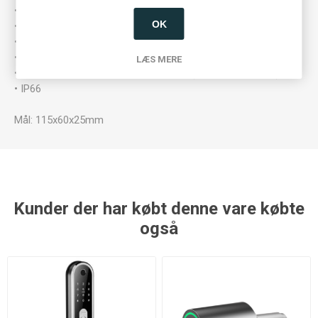
• Tidsbestemte koder/brikker
OK
• Engangskoder (håndværker kode)
• Tidsskema (f.eks. åbningstid)
• Adgangslog
LÆS MERE
• *Onlineadgang via WiFi, LAN eller 4G (kun med gateway)
• IP66
Mål: 115x60x25mm
Kunder der har købt denne vare købte
også