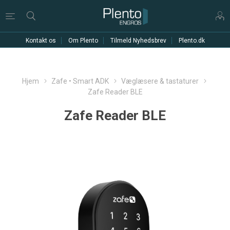
Kontakt os
Om Plento
Tilmeld Nyhedsbrev
Plento.dk
Hjem
Zafe • Smart ADK
Væglæsere & tastaturer
Zafe Reader BLE
Zafe Reader BLE