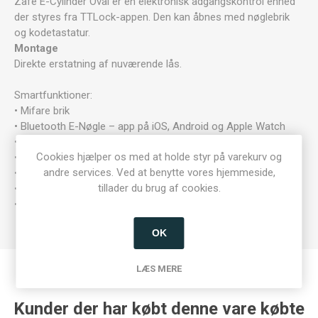
Zafe E-Cylinder Oval er en elektronisk adgangskontrol enhed
der styres fra TTLock-appen. Den kan åbnes med nøglebrik
og kodetastatur.
Montage
Direkte erstatning af nuværende lås.
Smartfunktioner:
• Mifare brik
• Bluetooth E-Nøgle – app på iOS, Android og Apple Watch
• Tidsbestemte brikker
Cookies hjælper os med at holde styr på varekurv og
• Tidsskema (f.eks. åbningstid)
andre services. Ved at benytte vores hjemmeside,
• Adgangslog
tillader du brug af cookies.
• *Onlineadgang via WiFi, LAN eller 4G (kun med gateway)
• IP67
OK
LÆS MERE
Kunder der har købt denne vare købte