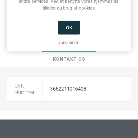
andre services. Ved at benytte vores hjemmeside,
tillader du brug af cookies.
Del:
OK
LÆS MERE
SPECIFIKATIONER
KONTAKT OS
EAN-
3662211016408
Nummer