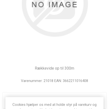
Rækkevide op til 300m
Varenummer:
21018
EAN:
3662211016408
Du skal være logget ind for at se priser
Cookies hjælper os med at holde styr på varekurv og