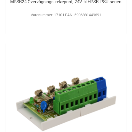
MPSB24 Overvågnings-relæprint, 24V til HPSB-PSU serien
Varenummer: 17101 EAN: 5906881449691