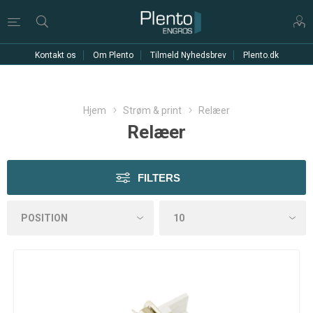
Kontakt os
Om Plento
Tilmeld Nyhedsbrev
Plento.dk
Hjem
Strøm & print
Relæer
Relæer
FILTERS