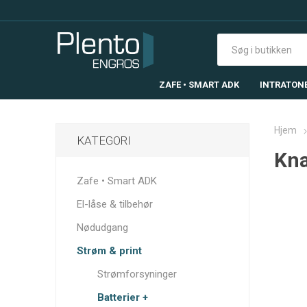
ZAFE • SMART ADK
INTRATON
Hjem
KATEGORI
Kna
Zafe • Smart ADK
El-låse & tilbehør
Nødudgang
Strøm & print
Strømforsyninger
Batterier +