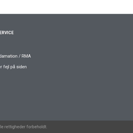
ERVICE
klamation / RMA
 fejl på siden
le rettigheder forbeholdt.