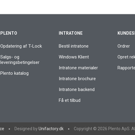
PLENTO
INTRATONE
KUNDES
Opdatering af T-Lock
Bestil intratone
Ordrer
Salgs- og
Windows Klient
Opret re
leveringsbetingelser
Intratone materialer
Rapporter
Plento katalog
Intratone brochure
Intratone backend
Få et tilbud
ce
Designed by
Unifactory.dk
Copyright © 2026 Plento ApS. Al