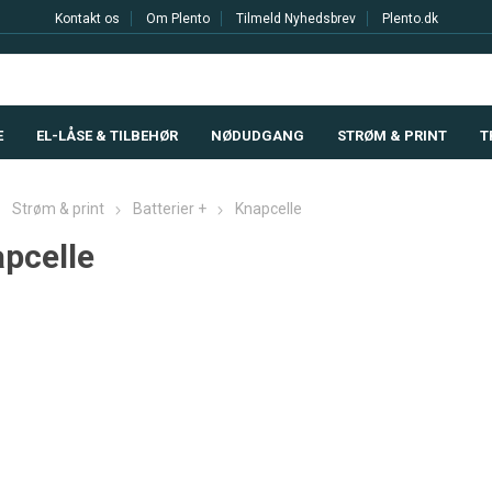
Kontakt os
Om Plento
Tilmeld Nyhedsbrev
Plento.dk
E
EL-LÅSE & TILBEHØR
NØDUDGANG
STRØM & PRINT
T
Strøm & print
Batterier +
Knapcelle
pcelle