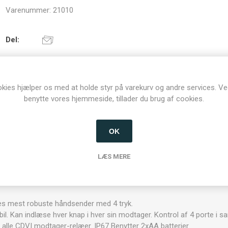
Varenummer:
21010
Del:
kies hjælper os med at holde styr på varekurv og andre services. Ve
benytte vores hjemmeside, tillader du brug af cookies.
OK
LÆS MERE
BESKRIVELSE
KONTAKT OS
es mest robuste håndsender med 4 tryk.
en bil. Kan indlæse hver knap i hver sin modtager. Kontrol af 4 porte
il alle CDVI modtager-relæer. IP67 Benytter 2xAA batterier