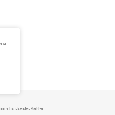
d at
 i samme håndsender. Rækker