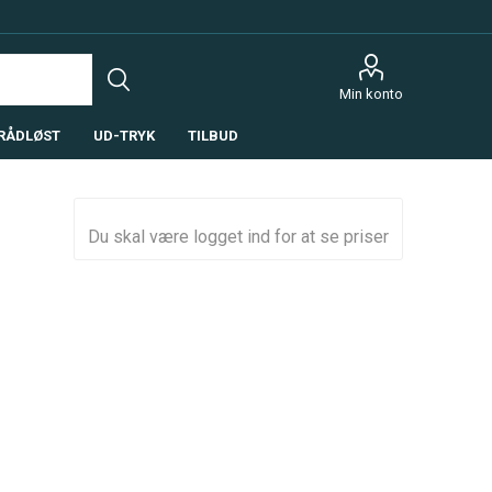
Min konto
RÅDLØST
UD-TRYK
TILBUD
Du skal være logget ind for at se priser