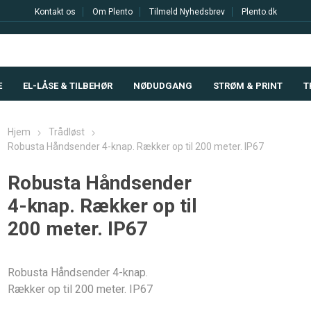
Kontakt os
Om Plento
Tilmeld Nyhedsbrev
Plento.dk
E
EL-LÅSE & TILBEHØR
NØDUDGANG
STRØM & PRINT
T
Hjem
Trådløst
Robusta Håndsender 4-knap. Rækker op til 200 meter. IP67
Robusta Håndsender
4-knap. Rækker op til
200 meter. IP67
Robusta Håndsender 4-knap.
Rækker op til 200 meter. IP67