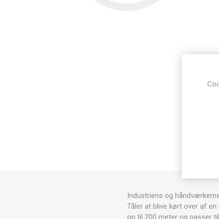
Coo
Industriens og håndværkern
Tåler at blive kørt over af 
op til 200 meter og passer t