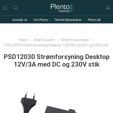
Kontakt os
Om Plento
Tilmeld Nyhedsbrev
Plento.dk
Hjem
Strøm & print
Strømforsyninger
PSD12030 Strømforsyning Desktop 12V/3A med DC og 230V stik
PSD12030 Strømforsyning Desktop
12V/3A med DC og 230V stik