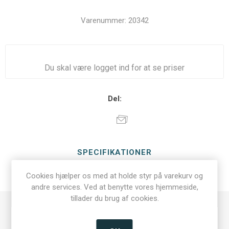
Varenummer:
20342
Du skal være logget ind for at se priser
Del:
SPECIFIKATIONER
Cookies hjælper os med at holde styr på varekurv og
KONTAKT OS
andre services. Ved at benytte vores hjemmeside,
tillader du brug af cookies.
Produkt
Desktop PSU