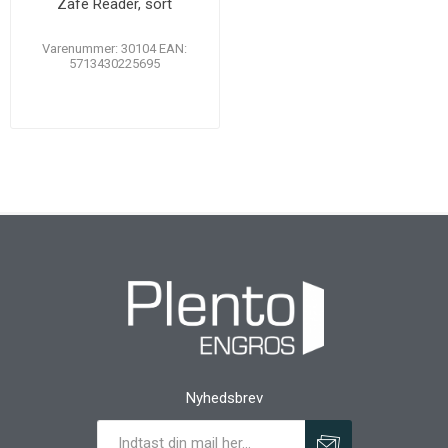
Zafe Reader, sort
Varenummer: 30104 EAN:
5713430225695
Nyhedsbrev