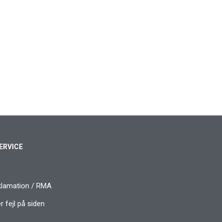
ERVICE
klamation / RMA
 fejl på siden