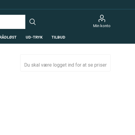
Min konto
RÅDLØST
UD-TRYK
TILBUD
Du skal være logget ind for at se priser