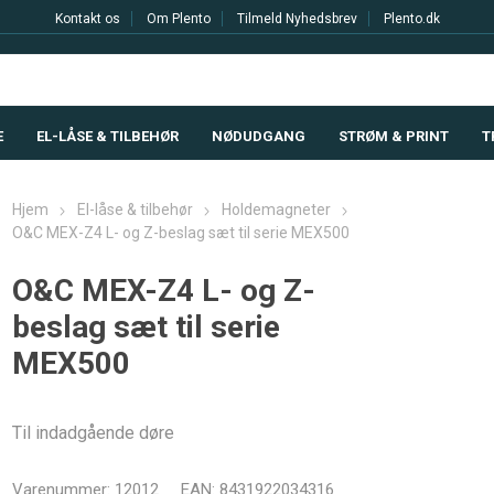
Kontakt os
Om Plento
Tilmeld Nyhedsbrev
Plento.dk
E
EL-LÅSE & TILBEHØR
NØDUDGANG
STRØM & PRINT
T
Hjem
El-låse & tilbehør
Holdemagneter
O&C MEX-Z4 L- og Z-beslag sæt til serie MEX500
O&C MEX-Z4 L- og Z-
beslag sæt til serie
MEX500
Til indadgående døre
Varenummer:
12012
EAN:
8431922034316