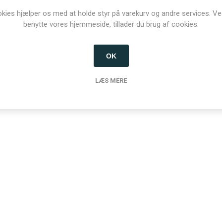
 type
Beslag
kies hjælper os med at holde styr på varekurv og andre services. Ve
benytte vores hjemmeside, tillader du brug af cookies.
OK
LÆS MERE
nder der har købt denne vare købte o