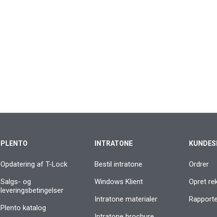
PLENTO
INTRATONE
KUNDES
Opdatering af T-Lock
Bestil intratone
Ordrer
Salgs- og
Windows Klient
Opret re
leveringsbetingelser
Intratone materialer
Rapporter
Plento katalog
Intratone brochure