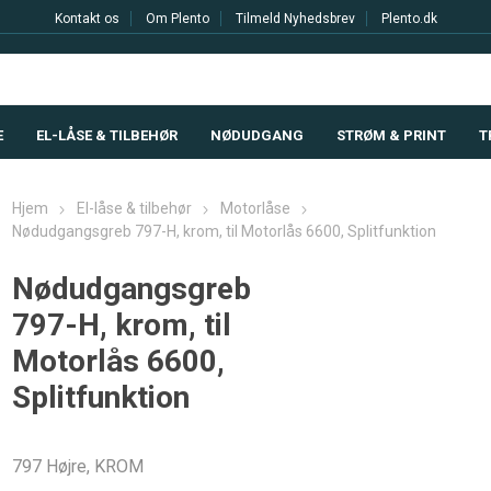
Kontakt os
Om Plento
Tilmeld Nyhedsbrev
Plento.dk
E
EL-LÅSE & TILBEHØR
NØDUDGANG
STRØM & PRINT
T
Hjem
El-låse & tilbehør
Motorlåse
Nødudgangsgreb 797-H, krom, til Motorlås 6600, Splitfunktion
Nødudgangsgreb
797-H, krom, til
Motorlås 6600,
Splitfunktion
797 Højre, KROM