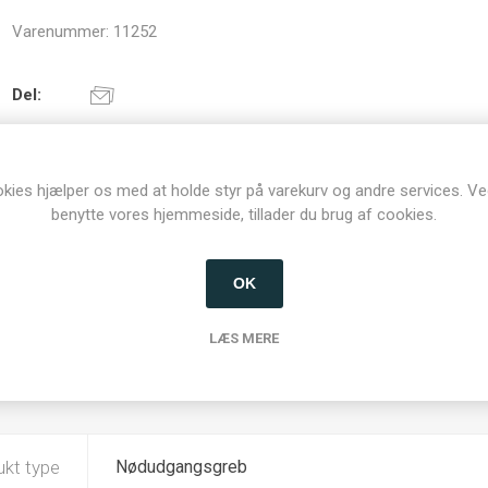
Varenummer:
11252
Del:
kies hjælper os med at holde styr på varekurv og andre services. Ve
benytte vores hjemmeside, tillader du brug af cookies.
OK
LÆS MERE
SPECIFIKATIONER
KONTAKT OS
ukt type
Nødudgangsgreb