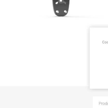
Coo
Prod