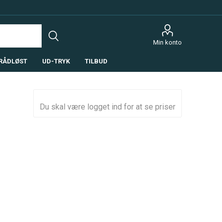
Min konto
RÅDLØST
UD-TRYK
TILBUD
Du skal være logget ind for at se priser