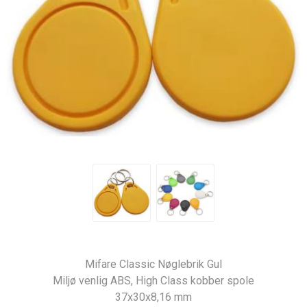
Mifare Classic Nøglebrik Gul
Miljø venlig ABS, High Class kobber spole
37x30x8,16 mm