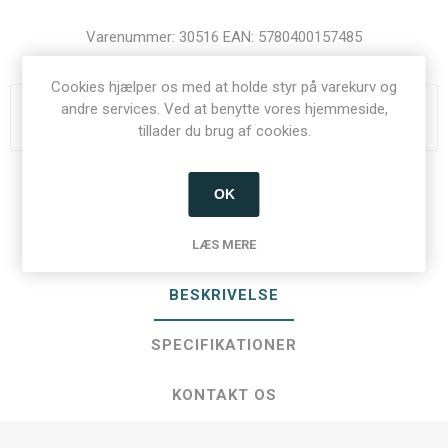
Varenummer:
30516
EAN:
5780400157485
Cookies hjælper os med at holde styr på varekurv og
andre services. Ved at benytte vores hjemmeside,
Du skal være logget ind for at se priser
tillader du brug af cookies.
Del:
OK
LÆS MERE
BESKRIVELSE
SPECIFIKATIONER
KONTAKT OS