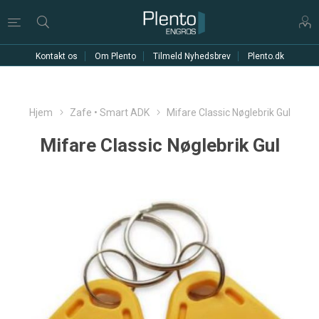
Kontakt os
Om Plento
Tilmeld Nyhedsbrev
Plento.dk
Hjem
Zafe • Smart ADK
Mifare Classic Nøglebrik Gul
Mifare Classic Nøglebrik Gul