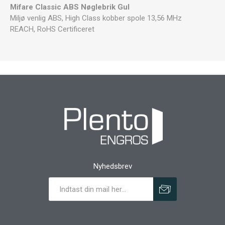
Mifare Classic ABS Nøglebrik Gul
Miljø venlig ABS, High Class kobber spole 13,56 MHz
REACH, RoHS Certificeret
Nyhedsbrev