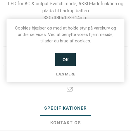
LED for AC & output Switch mode, AKKU-ladefunktion og
plads til backup batteri
330x380x173+14mm
Cookies hjælper os med at holde styr på varekurv og
Varenummer:
20107
andre services. Ved at benytte vores hjemmeside,
tillader du brug af cookies.
Du skal være logget ind for at se priser
OK
LÆS MERE
Del:
SPECIFIKATIONER
KONTAKT OS