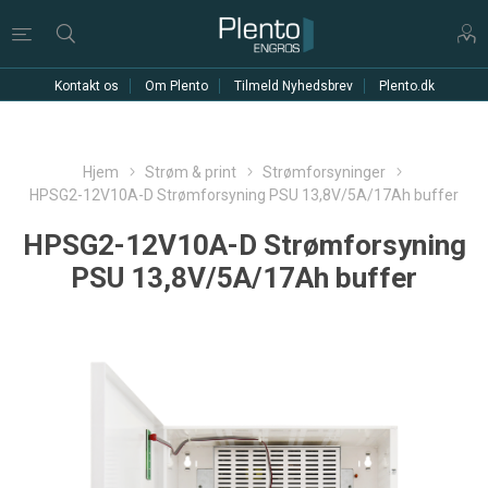
Kontakt os
Om Plento
Tilmeld Nyhedsbrev
Plento.dk
Hjem
Strøm & print
Strømforsyninger
HPSG2-12V10A-D Strømforsyning PSU 13,8V/5A/17Ah buffer
HPSG2-12V10A-D Strømforsyning
PSU 13,8V/5A/17Ah buffer