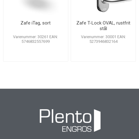
Zafe iTag, sort
Zafe T-Lock OVAL, rustfrit
stål
Varenummer: 30261 EAN:
Varenummer: 30001 EAN:
5746832557699
5273946832164