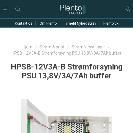
Kontakt os
Om Plento
Tilmeld Nyhedsbrev
Plento.dk
Hjem
Strøm & print
Strømforsyninger
HPSB-12V3A-B Strømforsyning PSU 13,8V/3A/7Ah buffer
HPSB-12V3A-B Strømforsyning
PSU 13,8V/3A/7Ah buffer