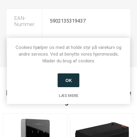
EAN-
5902135319437
Nummer
Produkt
PSU i kasse
Cookies hjælper os med at holde styr på varekurv og
type
andre services. Ved at benytte vores hjemmeside,
tillader du brug af cookies.
OK
Kunder der har købt denne vare købte
LÆS MERE
også