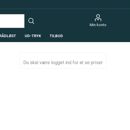
Min konto
RÅDLØST
UD-TRYK
TILBUD
Du skal være logget ind for at se priser