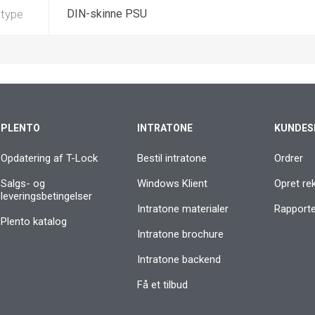
 type
DIN-skinne PSU
PLENTO
INTRATONE
KUNDES
Opdatering af T-Lock
Bestil intratone
Ordrer
Salgs- og
Windows Klient
Opret re
leveringsbetingelser
Intratone materialer
Rapporter
Plento katalog
Intratone brochure
Intratone backend
Få et tilbud