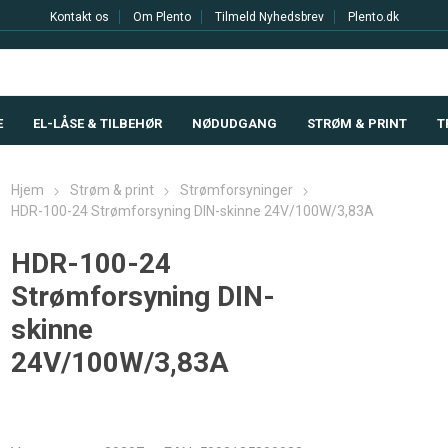
Kontakt os
Om Plento
Tilmeld Nyhedsbrev
Plento.dk
E
EL-LÅSE & TILBEHØR
NØDUDGANG
STRØM & PRINT
T
Hjem
Strøm & print
Strømforsyninger
HDR-100-24 Strømforsyning DIN-skinne 24V/100W/3,83A
HDR-100-24
Strømforsyning DIN-
skinne
24V/100W/3,83A