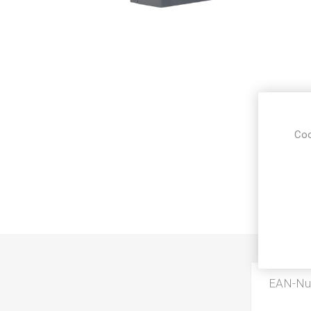
Coo
EAN-N