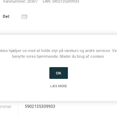
Varenummer:
20307
EAN:
5902135309933
Del:
kies hjælper os med at holde styr på varekurv og andre services. Ve
benytte vores hjemmeside, tillader du brug af cookies.
OK
SPECIFIKATIONER
KONTAKT OS
LÆS MERE
ummer
5902135309933