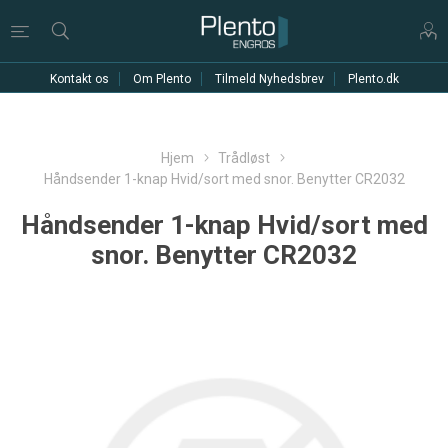
Kontakt os
Om Plento
Tilmeld Nyhedsbrev
Plento.dk
Hjem
Trådløst
Håndsender 1-knap Hvid/sort med snor. Benytter CR2032
Håndsender 1-knap Hvid/sort med
snor. Benytter CR2032