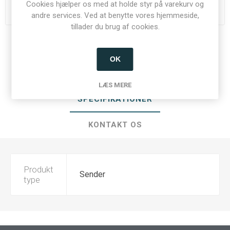
Cookies hjælper os med at holde styr på varekurv og
Du skal være logget ind for at se priser
andre services. Ved at benytte vores hjemmeside,
tillader du brug af cookies.
Del:
OK
LÆS MERE
SPECIFIKATIONER
KONTAKT OS
Produkt
Sender
type