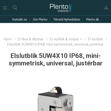
Kontakt os
Om Plento
Tilmeld Nyhedsbrev
Plento.dk
Hjem
El-låse & tilbehør
El-slutblik & stolper +
El-slutblik
Elslutblik 5UW4X10 IP68, mini-symmetrisk, universal, justérbar
Elslutblik 5UW4X10 IP68, mini-
symmetrisk, universal, justérbar