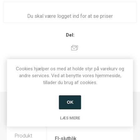
Du skal være logget ind for at se priser
Del:
SPECIFIKATIONER
Cookies hjælper os med at holde styr på varekurv og
andre services. Ved at benytte vores hjemmeside,
tillader du brug af cookies.
KONTAKT OS
OK
EAN-
8431922115701
Nummer
LÆS MERE
Produkt
El-slutblik