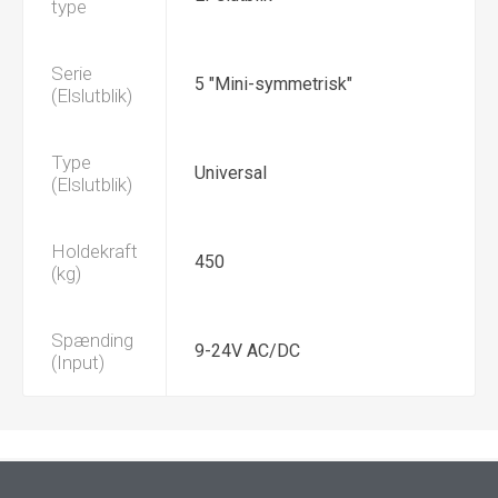
type
Serie
5 "Mini-symmetrisk"
(Elslutblik)
Type
Universal
(Elslutblik)
Holdekraft
450
(kg)
Spænding
9-24V AC/DC
(Input)