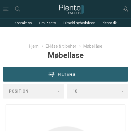
Kontakt os
Om Plento
Tilmeld Nyhedsbrev
Plento.dk
Hjem
El-låse & tilbehør
Møbellåse
Møbellåse
FILTERS