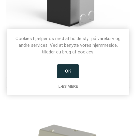
Cookies hjælper os med at holde styr på varekurv og
PGX02 Mini Møbellås 12/24VDC. Retvendt, lås med
andre services. Ved at benytte vores hjemmeside,
spænding
tillader du brug af cookies.
Varenummer: 11322
OK
LÆS MERE