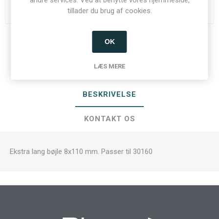
tillader du brug af cookies.
Du skal være logget ind for at se priser
OK
Del:
LÆS MERE
BESKRIVELSE
KONTAKT OS
Ekstra lang bøjle 8x110 mm. Passer til 30160