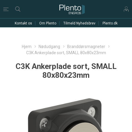
Kontakt os
Om Plento
Tilmeld Nyhedsbrev
Plento.dk
Hjem
Nødudgang
Branddørsmagneter
C3K Ankerplade sort, SMALL 80x80x23mm
C3K Ankerplade sort, SMALL
80x80x23mm