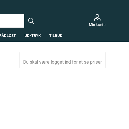
Min konto
RÅDLØST
UD-TRYK
TILBUD
Du skal være logget ind for at se priser