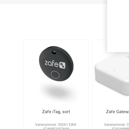
Ku
Zafe iTag, sort
Zafe Gatewa
Varenummer: 30261 EAN:
Varenummer: 3
5746832557699
57416898