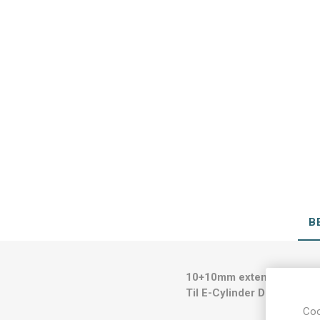
B
10+10mm extensionsæt 4
Til E-Cylinder DIN
Coo