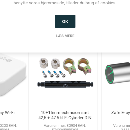
benytte vores hjemmeside, tillader du brug af cookies.
OK
nder der har købt denne vare købte o
LÆS MERE
y Wi-Fi
10+15mm extension sæt
Zafe E-cy
42,5 + 47,5 til E-Cylinder DIN
0200 EAN:
Varenummer: 30904 EAN:
Varenumm
85964
5749965855205
2444