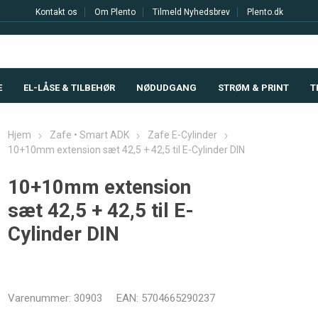
Kontakt os
Om Plento
Tilmeld Nyhedsbrev
Plento.dk
E
EL-LÅSE & TILBEHØR
NØDUDGANG
STRØM & PRINT
T
Hjem
Zafe • Smart ADK
Zafe E-Cylinder
10+10mm extension sæt 42,5 + 42,5 til E-Cylinder DIN
10+10mm extension
sæt 42,5 + 42,5 til E-
Cylinder DIN
Varenummer:
30903
EAN:
5704665290237