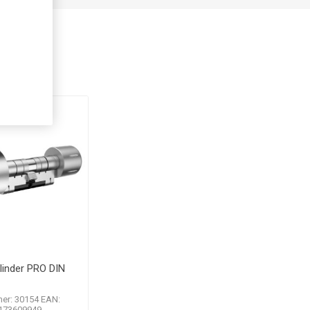
gså
linder PRO DIN
er: 30154 EAN:
173609949